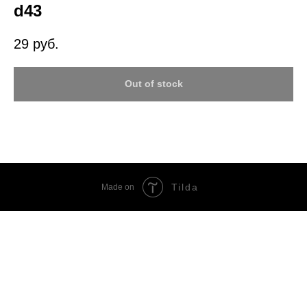
d43
29
руб.
Out of stock
Tilda
Made on