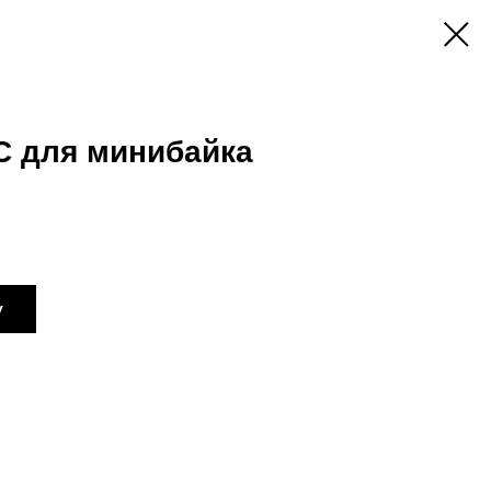
С для минибайка
у