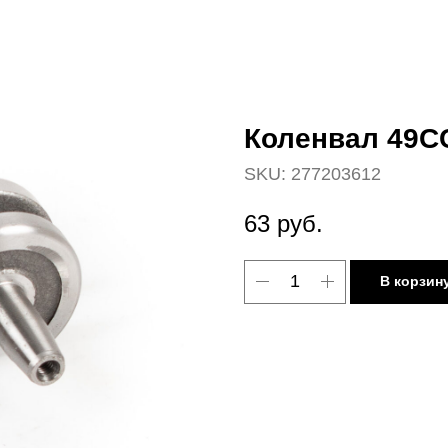
Коленвал 49С
SKU:
277203612
63
руб.
В корзин