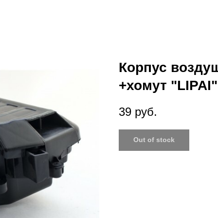
Корпус возду
+хомут "LIPAI"
39
руб.
Out of stock