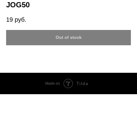
JOG50
19
руб.
Out of stock
Tilda
Made on