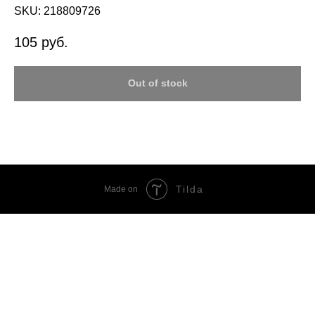
SKU:
218809726
105
руб.
Out of stock
Tilda
Made on