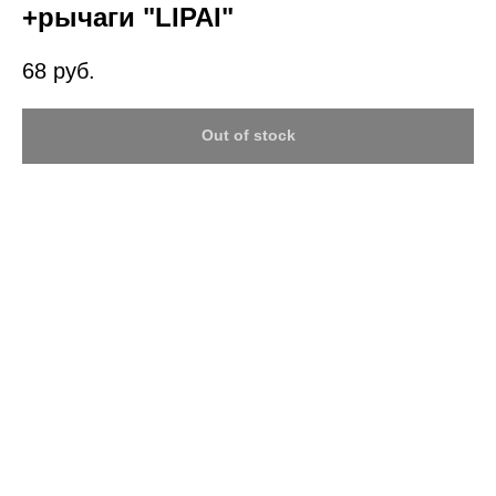
+рычаги "LIPAI"
68
руб.
Out of stock