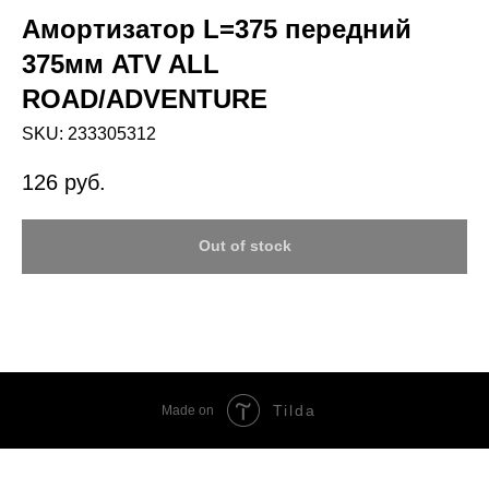
Амортизатор L=375 передний
375мм ATV ALL
ROAD/ADVENTURE
SKU:
233305312
126
руб.
Out of stock
Tilda
Made on