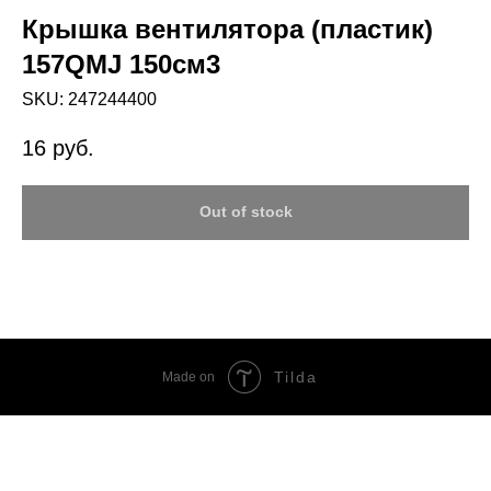
Крышка вентилятора (пластик)
157QMJ 150см3
SKU:
247244400
16
руб.
Out of stock
Tilda
Made on