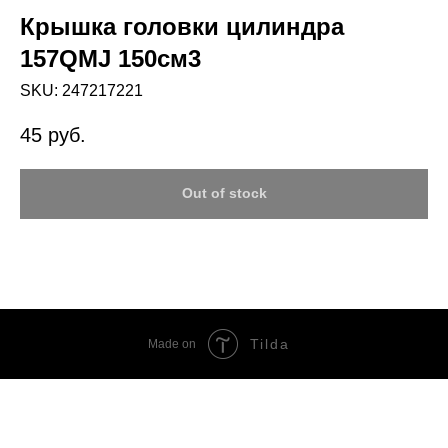
Крышка головки цилиндра
157QMJ 150см3
SKU:
247217221
45
руб.
Out of stock
Tilda
Made on