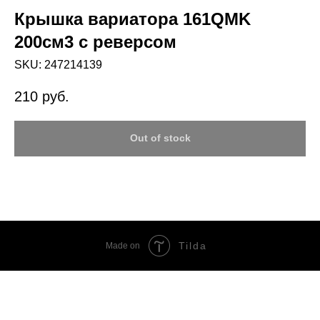
Крышка вариатора 161QMK
200см3 с реверсом
SKU:
247214139
210
руб.
Out of stock
Tilda
Made on