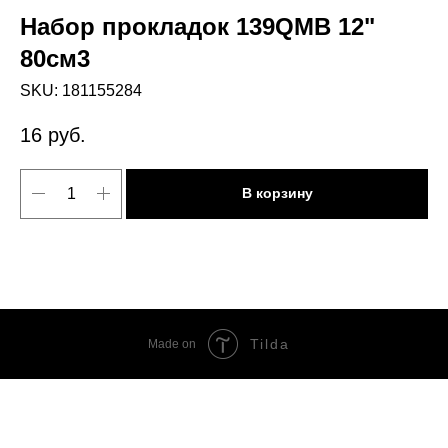
Набор прокладок 139QMB 12"
80см3
SKU:
181155284
16
руб.
В корзину
Tilda
Made on