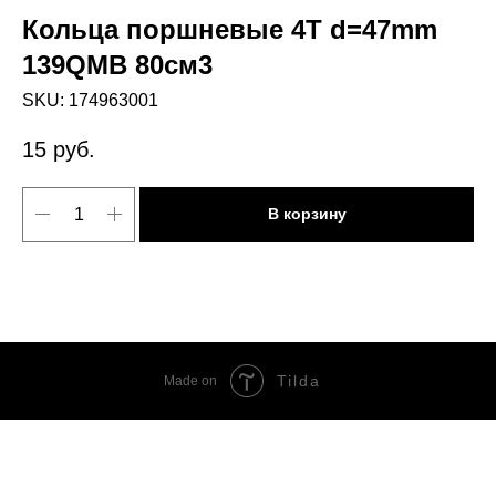
Кольца поршневые 4T d=47mm
139QMB 80см3
SKU:
174963001
15
руб.
В корзину
Tilda
Made on