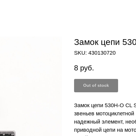
Замок цепи 53
SKU:
430130720
8
руб.
Out of stock
Замок цепи 530H-O CL 
звеньев мотоциклетной 
надежный элемент, нео
приводной цепи на мото