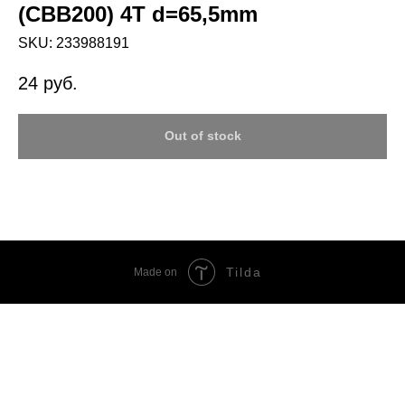
(CBB200) 4T d=65,5mm
SKU:
233988191
24
руб.
Out of stock
Tilda
Made on