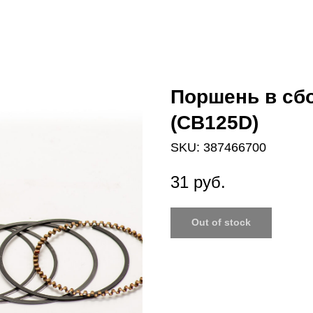
Поршень в сб
(CB125D)
SKU:
387466700
31
руб.
Out of stock