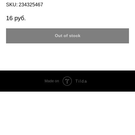
SKU:
234325467
16
руб.
Out of stock
Tilda
Made on