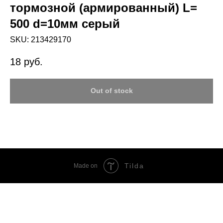
тормозной (армированный) L=
500 d=10мм серый
SKU:
213429170
18
руб.
Out of stock
Tilda
Made on