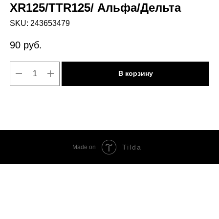
XR125/TTR125/ Альфа/Дельта
SKU:
243653479
90
руб.
В корзину
Tilda
Made on