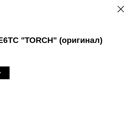
E6TC "TORCH" (оригинал)
у