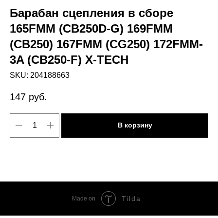
Барабан сцепления в сборе
165FMM (CB250D-G) 169FMM
(CB250) 167FMM (CG250) 172FMM-
3A (CB250-F) X-TECH
SKU:
204188663
147
руб.
В корзину
Tilda
Made on