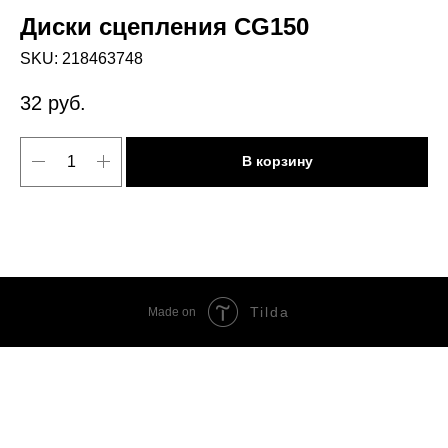
Диски сцепления CG150
SKU:
218463748
32
руб.
В корзину
Tilda
Made on