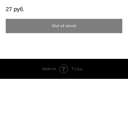
27
руб.
Out of stock
Tilda
Made on