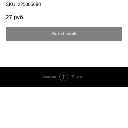
SKU:
225805688
27
руб.
Out of stock
Tilda
Made on