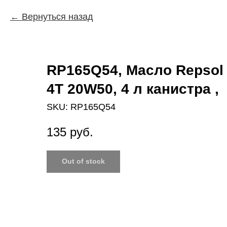
Вернуться назад
RP165Q54, Масло Repso
4T 20W50, 4 л канистра ,
SKU:
RP165Q54
135
руб.
Out of stock