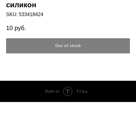
силикон
SKU:
533418424
10
руб.
Out of stock
Tilda
Made on