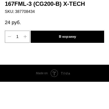
167FML-3 (CG200-B) X-TECH
SKU:
387708434
24
руб.
В корзину
Tilda
Made on