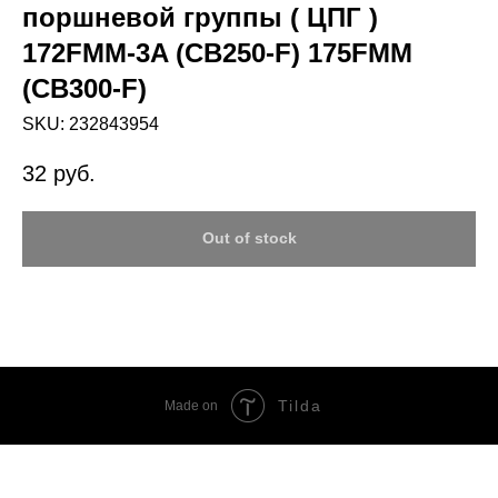
поршневой группы ( ЦПГ )
172FMM-3A (CB250-F) 175FMM
(CB300-F)
SKU:
232843954
32
руб.
Out of stock
Tilda
Made on