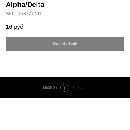
Alpha/Delta
SKU:
168721701
16
руб.
Out of stock
Tilda
Made on