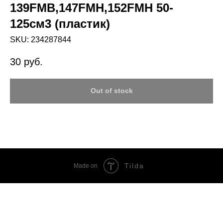
139FMB,147FMH,152FMH 50-
125см3 (пластик)
SKU:
234287844
30
руб.
Out of stock
Tilda
Made on