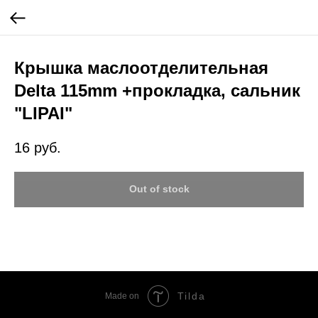
Крышка маслоотделительная
Delta 115mm +прокладка, сальник
"LIPAI"
16
руб.
Out of stock
Tilda
Made on