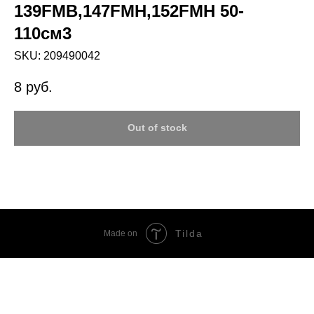
139FMB,147FMH,152FMH 50-
110см3
SKU:
209490042
8
руб.
Out of stock
Tilda
Made on