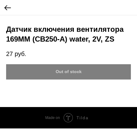
Датчик включения вентилятора
169MM (CB250-A) water, 2V, ZS
27
руб.
Out of stock
Tilda
Made on