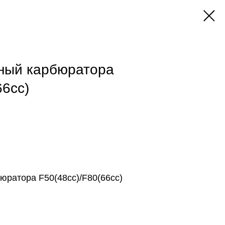
ный карбюратора
66сс)
юратора F50(48сс)/F80(66сс)